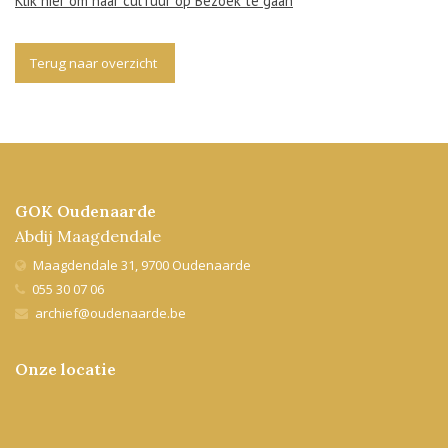
Klik hier om naar culTuur op Bezoek te gaan
Terug naar overzicht
GOK Oudenaarde
Abdij Maagdendale
Maagdendale 31, 9700 Oudenaarde
055 30 07 06
archief@oudenaarde.be
Onze locatie