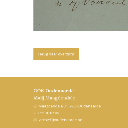
Terug naar overzicht
GOK Oudenaarde
Abdij Maagdendale
Maagdendale 31, 9700 Oudenaarde
055 30 07 06
archief@oudenaarde.be