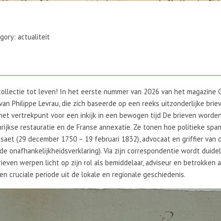
gory: actualiteit
ollectie tot leven! In het eerste nummer van 2026 van het magazine G
n Philippe Levrau, die zich baseerde op een reeks uitzonderlijke briev
het vertrekpunt voor een inkijk in een bewogen tijd De brieven worde
rijkse restauratie en de Franse annexatie. Ze tonen hoe politieke spa
psaet (29 december 1750 – 19 februari 1832), advocaat en griffier van 
 de onafhankelijkheidsverklaring). Via zijn correspondentie wordt duid
rieven werpen licht op zijn rol als bemiddelaar, adviseur en betrokken ac
 cruciale periode uit de lokale en regionale geschiedenis.