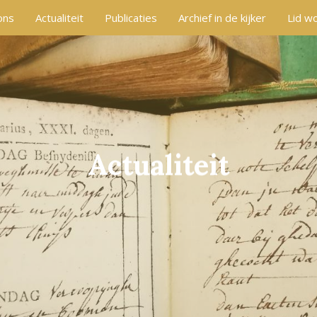
ons
Actualiteit
Publicaties
Archief in de kijker
Lid w
Actualiteit