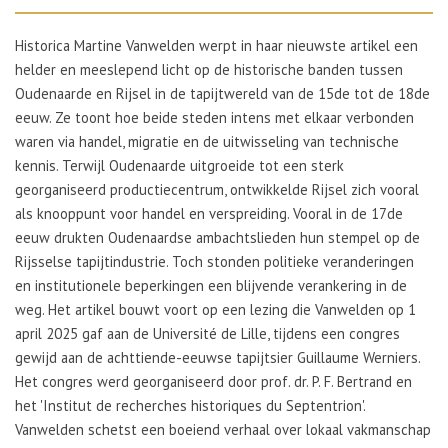
Historica Martine Vanwelden werpt in haar nieuwste artikel een
helder en meeslepend licht op de historische banden tussen
Oudenaarde en Rijsel in de tapijtwereld van de 15de tot de 18de
eeuw. Ze toont hoe beide steden intens met elkaar verbonden
waren via handel, migratie en de uitwisseling van technische
kennis. Terwijl Oudenaarde uitgroeide tot een sterk
georganiseerd productiecentrum, ontwikkelde Rijsel zich vooral
als knooppunt voor handel en verspreiding. Vooral in de 17de
eeuw drukten Oudenaardse ambachtslieden hun stempel op de
Rijsselse tapijtindustrie. Toch stonden politieke veranderingen
en institutionele beperkingen een blijvende verankering in de
weg. Het artikel bouwt voort op een lezing die Vanwelden op 1
april 2025 gaf aan de Université de Lille, tijdens een congres
gewijd aan de achttiende-eeuwse tapijtsier Guillaume Werniers.
Het congres werd georganiseerd door prof. dr. P. F. Bertrand en
het 'Institut de recherches historiques du Septentrion'.
Vanwelden schetst een boeiend verhaal over lokaal vakmanschap