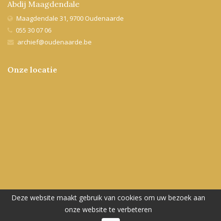
Abdij Maagdendale
Maagdendale 31, 9700 Oudenaarde
055 30 07 06
archief@oudenaarde.be
Onze locatie
Sociale media
Deze website maakt gebruik van cookies om uw bezoek aan
Vind ons ook op Facebook
onze website te verbeteren