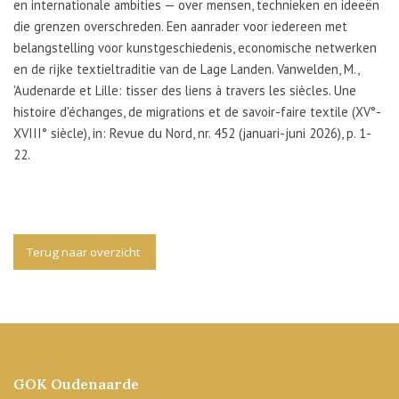
en internationale ambities — over mensen, technieken en ideeën
die grenzen overschreden. Een aanrader voor iedereen met
belangstelling voor kunstgeschiedenis, economische netwerken
en de rijke textieltraditie van de Lage Landen. Vanwelden, M.,
'Audenarde et Lille: tisser des liens à travers les siècles. Une
histoire d'échanges, de migrations et de savoir-faire textile (XV°-
XVIII° siècle), in: Revue du Nord, nr. 452 (januari-juni 2026), p. 1-
22.
Terug naar overzicht
GOK Oudenaarde