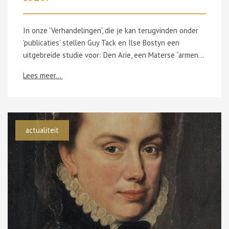
In onze 'Verhandelingen', die je kan terugvinden onder
'publicaties' stellen Guy Tack en Ilse Bostyn een
uitgebreide studie voor: Den Arie, een Materse “armenkolonie” aan de rand van het Bos t’Ename, ca. 1846-ca. 1920. Zij onderziochten de geschiedenis van een perceel grond binnen het Materse gehucht Boskant dat in eigendom was bij het Bureel van Weldadigheid en waarop een groepje hutten stond dat diende als woonst voor de allerarmste gezinnen van het dorp. Guido Tack beschreef eerder de geschiedenis van deze ‘armenkolonie’ in zijn boek ‘12.000 jaar Bos t’Ename, een hoopvol perspectief voor bos in de Lage Landen’ (Tack et al, uitgeverij Sterck & De Vreese, 2021). Guido Tack en Ilse Bostyn maakten een uitgebreidere studie over dit onderwerp en in maart 2023 verscheen een verkorte versie hiervan in het tijdschrift ‘G|OUD, geschiedenis van Oudenaarde en omgeving’ (jaargang III, nr. 1, maart 2023). Het uitgebreide artikel kan u hieronder integraal terugvinden.
Lees meer...
actualiteit