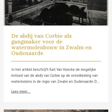
De abdij van Corbie als
gangmaker voor de
watermolenbouw in Zwalm en
Oudenaarde
In het artikel beschrijft Karl Van Hoecke de mogelijke
invloed van de abdij van Corbie op de ontwikkeling van
watermolens in de regio van Zwalm en Oudenaarde. De Abdij van Corbie, gelegen aan de Somme, speelde in de 9de eeuw een belangrijke rol in technologische innovaties op het gebied van waterbeheer, waaronder de kanalisering en de bouw van sluizen. Het onderzoek vertrekt vanuit de hypothese van de taalkundige Luc Van Durme die in de abdij de oprichter zag van de Zwalmmolen, een watermolen in Munkzwalm. Dit onderzoek tracht die theorie verder te onderbouwen. De abdij van Corbie had in Munkzwalm een kleine heerlijkheid, Sint-Pieters-ten-Berge, die een enclave vormde binnen de grotere bezittingen van de Gentse Sint-Baafsabdij. Deze kleine heerlijkheid had een eigen baljuw en schepenbank, een castrale kapel en bestond voornamelijk uit een watermolen. De bijhorende grond was louter voor de onderhoud van de molenaar. Dit wordt ondersteund door de abdijregels van Corbie, waarin de molenaar een belangrijke rol speelde. De ligging en het statuut van deze heerlijkheid suggereren aldus dat de abdij van Corbie de bouw en exploitatie van de molen op zich had genomen. Daarnaast wordt er in deze studie ook een vergelijking gemaakt met de ontstaansgeschiedenis van Oudenaarde, waar de abdij van Corbie het patronaat over een castrale kapel bezat. Het onderzoek toont aan dat de abdij van Corbie via haar invloedrijke netwerk en technische expertise mogelijk betrokken was bij de verspreiding van de watermolentechnologie in Vlaanderen. Hoewel direct bewijs van de eigendomsrechten in ontbreekt, wijzen contextuele en juridische bronnen op een sterke band tussen de abdij en de Oudenaardse molenbouw. uit VAN HOECKE K., ‘De abdij van Corbie als gangmakers voor de watermolenbouw in Zwalm en Oudenaarde’. In: Zottegems Genootschap voor Geschiedenis en Oudheidkunde, 21 (2023) 199-220.
Lees meer...