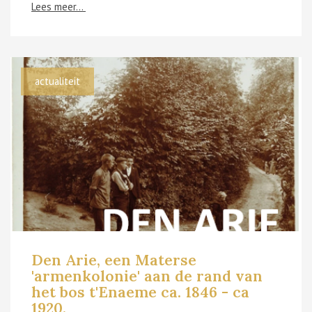
Lees meer...
actualiteit
Den Arie, een Materse
'armenkolonie' aan de rand van
het bos t'Enaeme ca. 1846 - ca
1920.