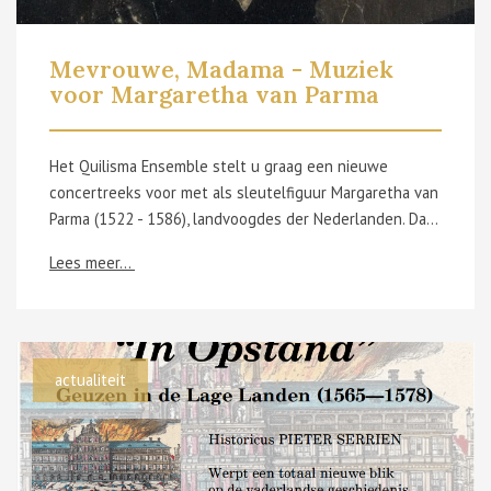
Mevrouwe, Madama - Muziek
voor Margaretha van Parma
Het Quilisma Ensemble stelt u graag een nieuwe
concertreeks voor met als sleutelfiguur Margaretha van
Parma (1522 - 1586), landvoogdes der Nederlanden. Daarvoor gingen zij op zoek naar haar ‘muzikale mecenaat’. Als dochter van Keizer Karel V kwam zij reeds op jonge leeftijd in contact met de muzikale rijkdom van het Habsburgse rijk. Bestaat er muziek die opgedragen is aan Margaretha van Parma? Is die muziek nog ergens te vinden? Is het mogelijk om haar hofkapel te ‘reconstrueren’... en wie waren de componisten van haar hofkapel in Brussel tijdens haar regentschap? Het Quilisma Ensemble zocht het allemaal uit. Aanvullend zullen er madrigalen te horen zijn uit de hofkapel van Margaretha’s man Ottavio Farnese, de Hertog van Parma. En aangezien Keizer Karel V de Spaanse tak van de Habsburgers vertegenwoordigde, zullen er ook motetten en Lamentaties van Spaanse polyfonisten uit de Capilla Real (de Spaanse hofkapel) en de beroemde Capilla Flamenca (de Vlaamse hofkapel) van Margaretha’s vader weergalmen! Het concert vindt plaats op 5/10/2024 in de Sint-Walburgakerk te Oudenaarde. Tickets en meer informatie zijn te vinden via: https://www.oudenaarde.be/nl/de-woeker/aanbod/overzicht/quilisma-ensemble
Lees meer...
actualiteit