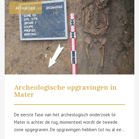
actualiteit
Archeologische opgravingen in
Mater
De eerste fase van het archeologisch onderzoek te
Mater is achter de rug, momenteel wordt de tweede
zone opgegraven. De opgravingen hebben tot nu al een reeks interessante resultaten opgeleverd. Daarom organiseert SOLVA een publieksmoment waarbij buurtbewoners en geïnteresseerden kunnen kennismaken met de tussentijdse resultaten. Rekening houdend met werfplanning en toegankelijkheid, en om maximale gelegenheid te bieden voor bezoekers, is zondag 9 februari daartoe een geschikte datum. De archeologen van SOLVA zullen dan tussen 10 en 12u en tussen 13 en 16u rondleidingen geven aan de diegene die geïnteresseerd in is. In het CC Maskerade worden dan ook vondsten getoond. Hieronder alvast een kleine preview van wat er gevonden is: De resultaten zijn alvast verrassend te noemen. Voorafgaand aan de werken verwachtten we vooral inzicht te verwerven in de evolutie van de begraafplaats. Ondertussen is duidelijk dat de opgraving ons ook het verhaal van de oudste dorpsgeschiedenis kan vertellen. Zo zijn er verschillende sporen uit de 10de eeuw terug gevonden, die te linken zijn aan huizen gebouwd met hout en leem. Daarnaast hebben we met ons onderzoek kunnen vaststellen dat de huidige kerk, die tussen 1780 en 1783 is gebouwd, op de fundamenten staat van een ouder gebouw. Radiokoolstofdateringen van de funderingen van de toren van deze oudere kerk, die bijna volledig te zien is in de opgraving, laten toe om de bouw ervan te dateren in de laatromaanse periode, tussen 1160 en 1220. Ook de talrijke onderzochte begravingen verschaffen ons info. Er zijn verschillende “antropomorfe” graven aangetroffen, graven waarbij de grafkuil de vorm van het menselijk lichaam volgt. Deze manier van begraven is in gebruik van de 10de tot de 12de eeuw. Opmerkelijke resultaten dus, zeker omdat ze een licht werpen op een periode waarvoor voor de lokale geschiedenis slechts in beperkte mate geschreven bronnen beschikbaar zijn.