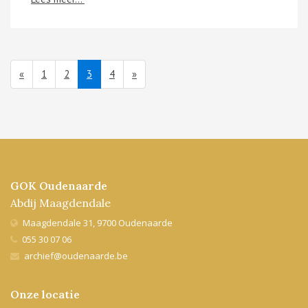
(current)
«
1
2
3
4
»
GOK Oudenaarde
Abdij Maagdendale
Maagdendale 31, 9700 Oudenaarde
055 30 07 06
archief@oudenaarde.be
Onze locatie