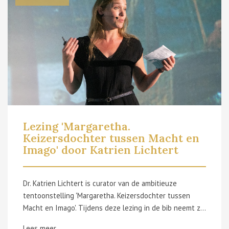
Lezing 'Margaretha.
Keizersdochter tussen Macht en
Imago' door Katrien Lichtert
Dr. Katrien Lichtert is curator van de ambitieuze
tentoonstelling 'Margaretha. Keizersdochter tussen
Macht en Imago'. Tijdens deze lezing in de bib neemt ze je mee in de boeiende leefwereld van Margaretha van Parma. Wie was Margaretha? Hoe zag het leven van deze keizersdochter uit Oudenaarde eruit? Waarom was de woelige 16de eeuw zo'n belangrijke periode voor de Nederlanden en welke rol vervulde Margaretha hierin? Hoe komt het dat deze grande dame zo lang onderbelicht bleef? Dr. Lichtert geeft een antwoord op al deze vragen en geeft ook een inkijk in de tentoonstelling. Inkom 5 euro, drankje inbegrepen. Inschrijven via bibliotheek@oudenaarde.be
Lees meer...