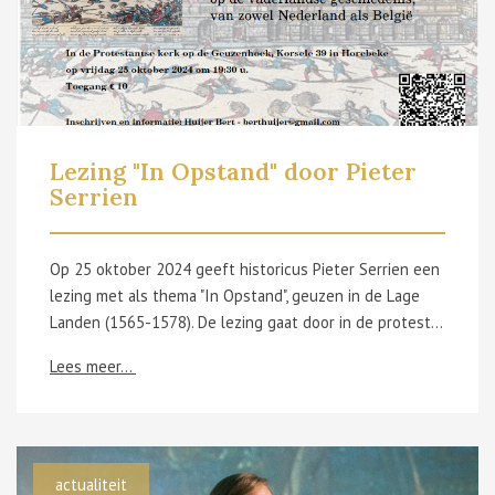
Lezing "In Opstand" door Pieter
Serrien
Op 25 oktober 2024 geeft historicus Pieter Serrien een
lezing met als thema "In Opstand", geuzen in de Lage
Landen (1565-1578). De lezing gaat door in de protestantse kerk op de Geuzenhoek, Korsele 39 te Horebeke. Wil je er graag bij zijn? Schrijf je dan in via berthuijer@gmail.com of 0471.58 76 58.
Lees meer...
actualiteit