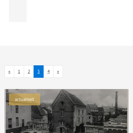
(current)
«
1
2
3
4
»
actualiteit